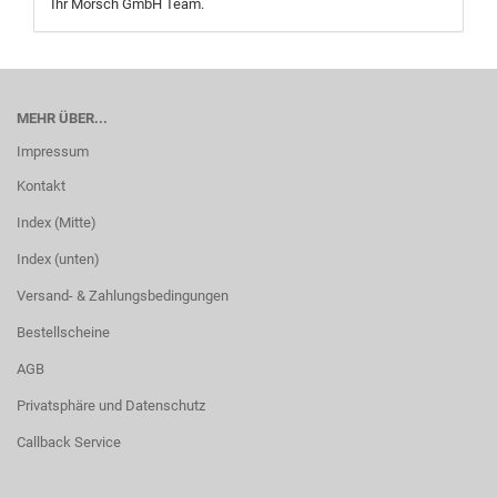
Ihr Mörsch GmbH Team.
MEHR ÜBER...
Impressum
Kontakt
Index (Mitte)
Index (unten)
Versand- & Zahlungsbedingungen
Bestellscheine
AGB
Privatsphäre und Datenschutz
Callback Service