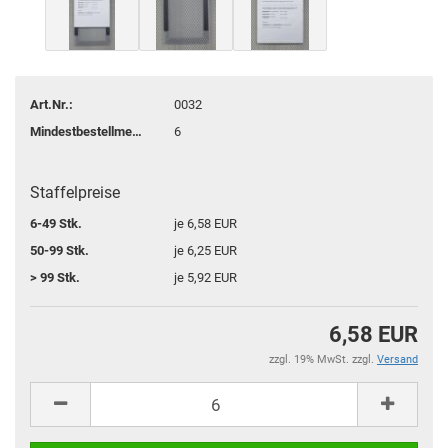
Art.Nr.:
0032
Mindestbestellmenge:
6
Staffelpreise
6-49 Stk.
je 6,58 EUR
50-99 Stk.
je 6,25 EUR
> 99 Stk.
je 5,92 EUR
6,58 EUR
zzgl. 19% MwSt. zzgl.
Versand